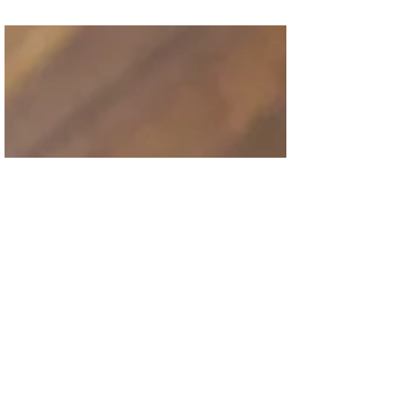
navideñas y además de deliciosas harán tus
postres brillar.