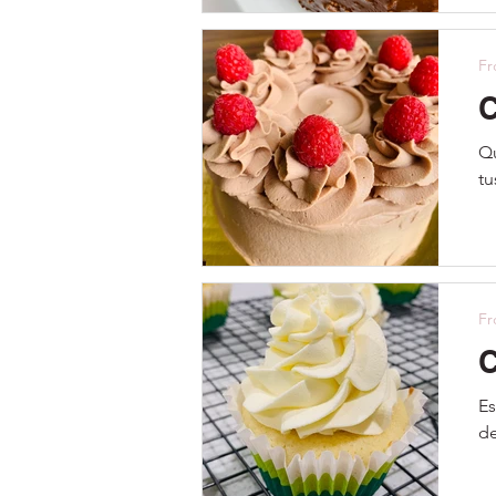
Fr
C
Qu
tu
Fr
C
Es
de