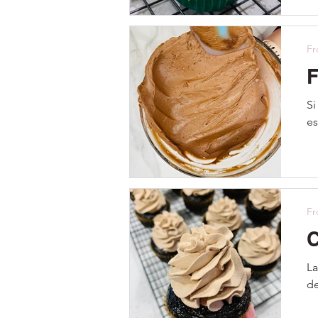
Fr
F
Si
es
Fr
C
La
de