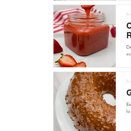
Fr
C
R
De
es
Fr
G
Es
lo