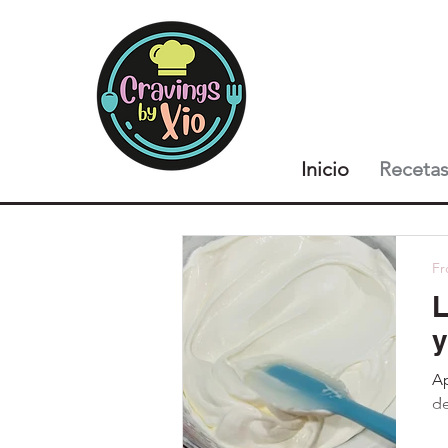
Inicio
Receta
Fr
L
y
Ap
de