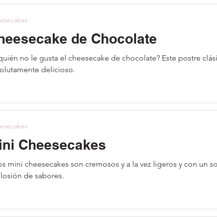
esecakes
heesecake de Chocolate
quién no le gusta el cheesecake de chocolate? Este postre clás
olutamente delicioso.
esecakes
ini Cheesecakes
os mini cheesecakes son cremosos y a la vez ligeros y con un so
losión de sabores.