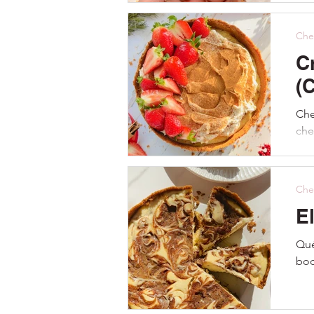
Che
Cr
(
Che
che
Che
E
Qué