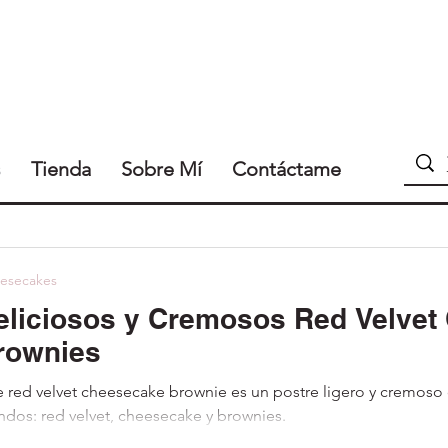
s
Tienda
Sobre Mí
Contáctame
esecakes
eliciosos y Cremosos Red Velvet
rownies
e red velvet cheesecake brownie es un postre ligero y cremoso
dos: red velvet, cheesecake y brownies.