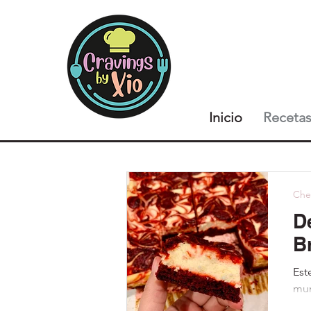
Inicio
Receta
Che
D
B
Est
mun