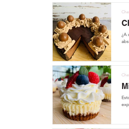
Che
C
¿A 
abs
Che
M
Est
exp