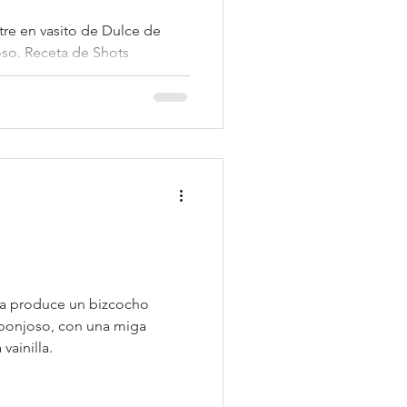
tre en vasito de Dulce de
oso. Receta de Shots
ista para impirimir.
illa produce un bizcocho
ponjoso, con una miga
vainilla.